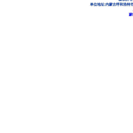
单位地址:内蒙古呼和浩特市
蒙