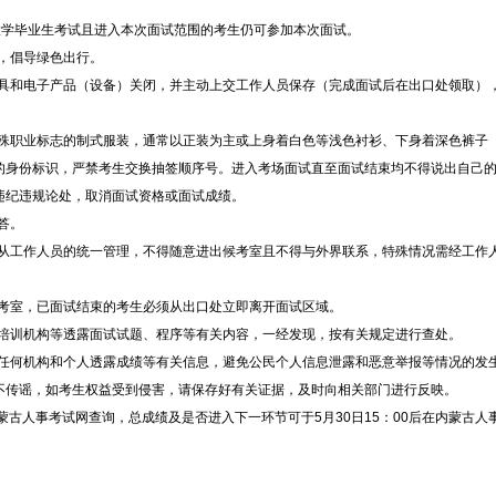
大学毕业生考试且进入本次面试范围的考生仍可参加本次面试。
，倡导绿色出行。
具和电子产品（设备）关闭，并主动上交工作人员保存（完成面试后在出口处领取）
殊职业标志的制式服装，通常以正装为主或上身着白色等浅色衬衫、下身着深色裤子
的身份标识，严禁考生交换抽签顺序号。进入考场面试直至面试结束均不得说出自己
违纪违规论处，取消面试资格或面试成绩。
答。
从工作人员的统一管理，不得随意进出候考室且不得与外界联系，特殊情况需经工作
考室，已面试结束的考生必须从出口处立即离开面试区域。
培训机构等透露面试试题、程序等有关内容，一经发现，按有关规定进行查处。
任何机构和个人透露成绩等有关信息，避免公民个人信息泄露和恶意举报等情况的发
不传谣，如考生权益受到侵害，请保存好有关证据，及时向相关部门进行反映。
蒙古人事考试网查询，总成绩及是否进入下一环节可于5月30日15：00后在内蒙古人