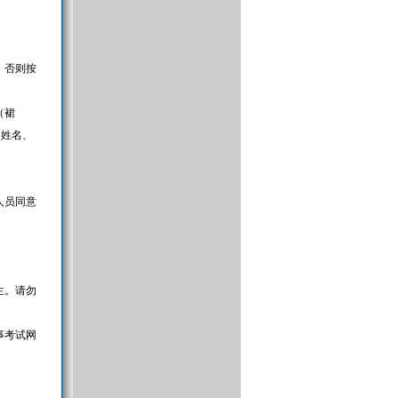
，否则按
（裙
的姓名、
人员同意
生。请勿
事考试网