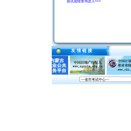
面试成绩查询进入<<<
友 情 链 接