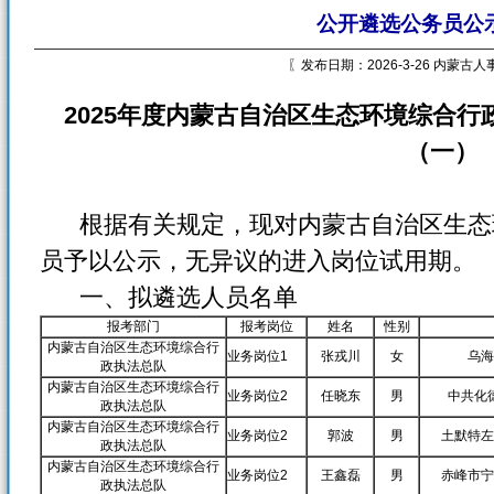
公开遴选公务员公
〖发布日期：2026-3-26 内蒙古
2025年度内蒙古自治区生态环境综合
（一）
根据有关规定，现对内蒙古自治区生态
员予以公示，无异议的进入岗位试用期。
一、拟遴选人员名单
报考部门
报考岗位
姓名
性别
内蒙古自治区生态环境综合行
业务岗位1
张戎川
女
乌海
政执法总队
内蒙古自治区生态环境综合行
业务岗位2
任晓东
男
中共化
政执法总队
内蒙古自治区生态环境综合行
业务岗位2
郭波
男
土默特左
政执法总队
内蒙古自治区生态环境综合行
业务岗位2
王鑫磊
男
赤峰市宁
政执法总队