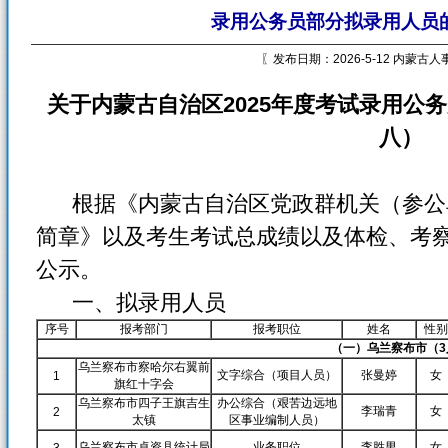
录用公务员部分拟录用人员
〖发布日期：2026-5-12 内蒙古
关于内蒙古自治区2025年度考试录用公
八）
根据《内蒙古自治区党政群机关（参公单
简章》以及考生考试总成绩以及体检、考
公示。
一、拟录用人员
序号
报考部门
报考职位
姓名
性别
（一）乌兰察布市（3
乌兰察布市察哈尔右翼前
文字综合（项目人员）
张曼婷
女
1
旗红十字会
乌兰察布市四子王旗吉生
办公综合（艰苦边远地
李瑞青
女
2
太镇
区事业编制人员）
乌兰察布市卓资县统计局
业务职位
李胜男
女