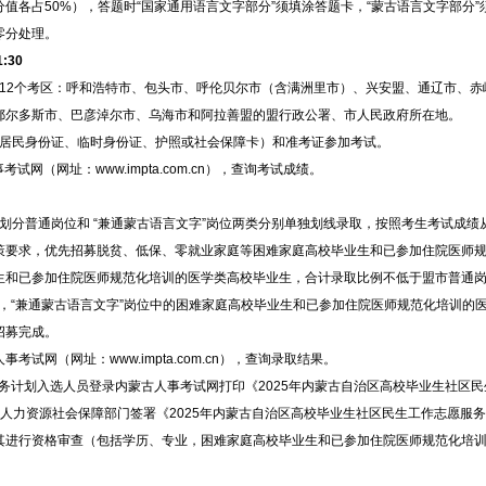
值各占50%），答题时“国家通用语言文字部分”须填涂答题卡，“蒙古语言文字部分”
零分处理。
:30
12个考区：呼和浩特市、包头市、呼伦贝尔市（含满洲里市）、兴安盟、通辽市、赤
鄂尔多斯市、巴彦淖尔市、乌海市和阿拉善盟的盟行政公署、市人民政府所在地。
居民身份证、临时身份证、护照或社会保障卡）和准考证参加考试。
试网（网址：www.impta.com.cn），查询考试成绩。
分普通岗位和 “兼通蒙古语言文字”岗位两类分别单独划线录取，按照考生考试成绩
策要求，优先招募脱贫、低保、零就业家庭等困难家庭高校毕业生和已参加住院医师
生和已参加住院医师规范化培训的医学类高校毕业生，合计录取比例不低于盟市普通岗
中，“兼通蒙古语言文字”岗位中的困难家庭高校毕业生和已参加住院医师规范化培训的
招募完成。
考试网（网址：www.impta.com.cn），查询录取结果。
务计划入选人员登录内蒙古人事考试网打印《2025年内蒙古自治区高校毕业生社区民
人力资源社会保障部门签署《2025年内蒙古自治区高校毕业生社区民生工作志愿服
其进行资格审查（包括学历、专业，困难家庭高校毕业生和已参加住院医师规范化培