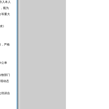
存入本人
的，视为
力等重大
求》
量，严格
参公单
农牧部门
实现动态
化培训合