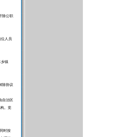
开除公职
岗位人员
木乡镇
解除协议
由自治区
机构。党
同时按