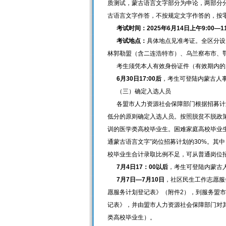
质测试，蒙古语言文字部分为申论，两部分分
古语言文字作答，不按规定文字作答的，按
考试时间：2025年6月14日上午9:00—11
考试地点：
具体地点见准考证。全区分设
林郭勒盟（含二连浩特市）、乌兰察布市、
考生须凭本人有效身份证件（有效期内的
6月30日17:00后
，考生可登陆内蒙古人事考
（三）确定入选人员
各盟市人力资源社会保障部门根据招募计划
低分的原则确定入选人员。按照脱贫不脱政
训的医学类高校毕业生。困难家庭高校毕业
通蒙古语言文字”岗位招募计划的30%。其
校毕业生合计录取比例不足，可从普通岗位
7月4日17：00以后
，考生可登陆内蒙古人事
7月7日—7月10日
，社区民生工作志愿服
愿服务计划登记表》（附件2），到服务盟市
记表》，并由盟市人力资源社会保障部门对
类高校毕业生）。