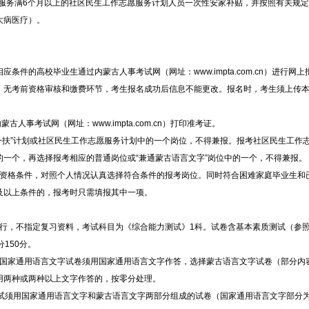
岗服务满6个月以上的社区民生工作志愿服务计划人员一次性安家补贴，并按照有关规
大病医疗）。
应条件的高校毕业生通过内蒙古人事考试网（网址：www.impta.com.cn）进行网
，无考前资格审核和缴费环节，考生报名成功后信息不能更改。报名时，考生须上传
蒙古人事考试网（网址：www.impta.com.cn）打印准考证。
扶”计划或社区民生工作志愿服务计划中的一个岗位，不得兼报。报考社区民生工作
一个，再选择报考相应的普通岗位或“兼通蒙古语言文字”岗位中的一个，不得兼报。
格条件，对照个人情况认真选择符合条件的报考岗位。同时符合困难家庭毕业生和
及以上条件的，报考时只需填报其中一项。
行，不指定复习资料，考试科目为《综合能力测试》1科。试卷含基本素质测试（参
150分。
国家通用语言文字试卷须用国家通用语言文字作答，选择蒙古语言文字试卷（部分内
用两种或两种以上文字作答的，按零分处理。
试须用国家通用语言文字和蒙古语言文字两部分组成的试卷（国家通用语言文字部分