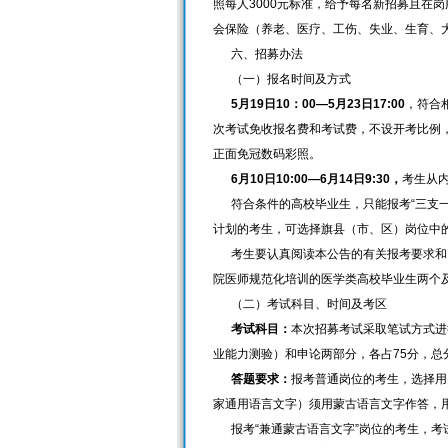
照每人3000元标准，给予每名新招募且在
会保险（养老、医疗、工伤、失业、生育、
六、招募办法
（一）报名时间及方式
5月19日10：00—5月23日17:00
，符合相
次考试免收报名费和考试费，不设开考比例
正面免冠数码彩照。
6月10日10:00—6月14日9:30，
考生从内
符合条件的高校毕业生，只能报考“三支一
计划的考生，可选择旗县（市、区）岗位中的
考生要认真阅读本公告的有关报考要求和资
院医师规范化培训的医学类高校毕业生两个
（二）考试科目、时间及考区
考试科目：
本次招募考试采取笔试方式进
业能力测验）和申论两部分，各占75分，总分
答题要求：
报考普通岗位的考生，选择用
家通用语言文字）须用蒙古语言文字作答，
报考“兼通蒙古语言文字”岗位的考生，考