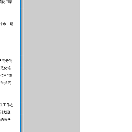
须使用蒙
峰市、锡
从高分到
规范化培
位和“兼
医学类高
生工作志
务计划登
训的医学