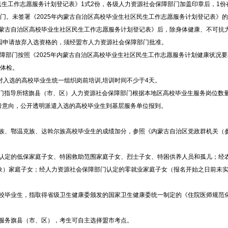
生工作志愿服务计划登记表》1式2份，各级人力资源社会保障部门加盖印章后，1份
门。未签署《2025年内蒙古自治区高校毕业生社区民生工作志愿服务计划登记表》
内蒙古自治区高校毕业生社区民生工作志愿服务计划登记表》后，除身体健康、不可抗
因申请放弃入选资格的，须经盟市人力资源社会保障部门批准。
障部门按照《2025年内蒙古自治区高校毕业生社区民生工作志愿服务计划健康状况要
行体检。
对入选的高校毕业生统一组织岗前培训,培训时间不少于4天。
门指导所辖旗县（市、区）人力资源社会保障部门根据本地区高校毕业生服务岗位数
报考意向，公开透明派遣入选的高校毕业生到基层服务单位报到。
族、鄂温克族、达斡尔族高校毕业生的成绩加分，参照《内蒙古自治区党政群机关（
认定的低保家庭子女、特困救助范围家庭子女、烈士子女、特困供养人员和孤儿；经
象）家庭子女；经人力资源社会保障部门认定的零就业家庭子女（报名开始之日前未
校毕业生，指取得省级卫生健康委颁发的国家卫生健康委统一制定的《住院医师规范
服务旗县（市、区），考生可自主选择盟市考点。