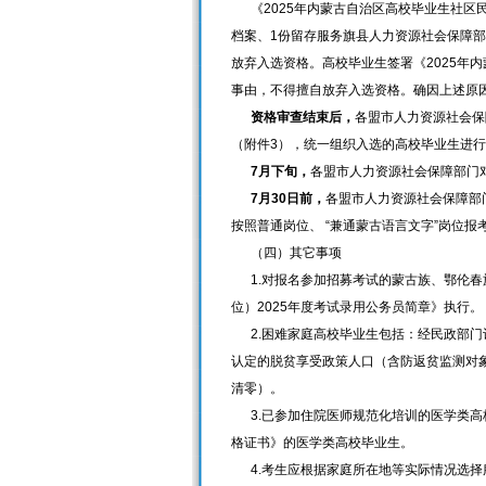
《2025年内蒙古自治区高校毕业生社区民
档案、1份留存服务旗县人力资源社会保障部
放弃入选资格。高校毕业生签署《2025年
事由，不得擅自放弃入选资格。确因上述原
资格审查结束后，
各盟市人力资源社会保
（附件3），统一组织入选的高校毕业生进
7月下旬，
各盟市人力资源社会保障部门
7月30日前，
各盟市人力资源社会保障部
按照普通岗位、 “兼通蒙古语言文字”岗位
（四）其它事项
1.对报名参加招募考试的蒙古族、鄂伦春
位）2025年度考试录用公务员简章》执行。
2.困难家庭高校毕业生包括：经民政部门
认定的脱贫享受政策人口（含防返贫监测对
清零）。
3.已参加住院医师规范化培训的医学类高
格证书》的医学类高校毕业生。
4.考生应根据家庭所在地等实际情况选择