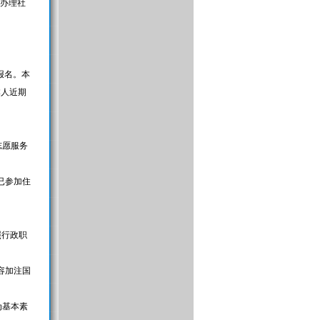
定办理社
上报名。本
本人近期
志愿服务
已参加住
照行政职
容加注国
为基本素