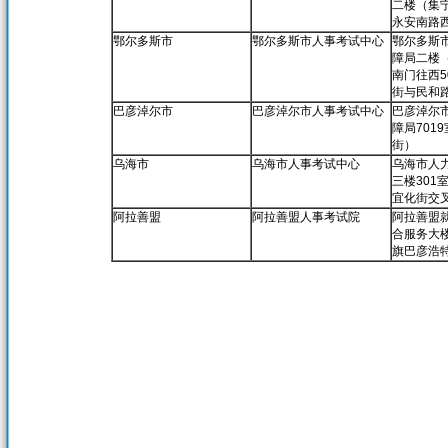
二楼（集
永安南路
鄂尔多斯市
鄂尔多斯市人事考试中心
鄂尔多斯
障局二楼
南门往西5
街与民和
巴彦淖尔市
巴彦淖尔市人事考试中心
巴彦淖尔
障局701
街）
乌海市
乌海市人事考试中心
乌海市人
三楼301
宜化街交
阿拉善盟
阿拉善盟人事考试院
阿拉善盟
合服务大楼
旗巴彦浩