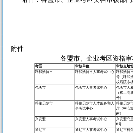
附件
各盟市、企业考区资格审
考区
审核单位
审核点地
呼和浩特市
呼和浩特市人事考试中心
呼和浩特市
号（呼和
校后院东
包头市
包头市人事考试中心
包头市人和
（稀土高新
号）
呼伦贝尔市
呼伦贝尔市人才服务和人
呼伦贝尔
事考试中心
厅（中心
南）
兴安盟
兴安盟人事考试中心
兴安盟乌
8号
通辽市
通辽市人事考试中心
通辽市科尔