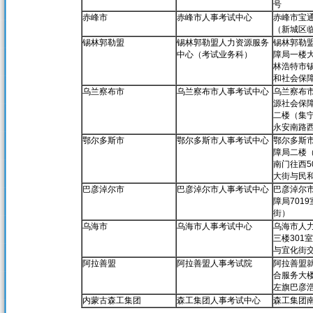
号
赤峰市
赤峰市人事考试中心
赤峰市宝
（新城区
锡林郭勒盟
锡林郭勒盟人力资源服务
锡林郭勒
中心（考试业务科）
障局一楼大
林浩特市
和社会保障
乌兰察布市
乌兰察布市人事考试中心
乌兰察布
源社会保
二楼（集
永安南路
鄂尔多斯市
鄂尔多斯市人事考试中心
鄂尔多斯
障局二楼
南门往西5
大街与民
巴彦淖尔市
巴彦淖尔市人事考试中心
巴彦淖尔
障局701
街）
乌海市
乌海市人事考试中心
乌海市人
三楼301
与宜化街
阿拉善盟
阿拉善盟人事考试院
阿拉善盟
合服务大楼
左旗巴彦
内蒙古森工集团
森工集团人事考试中心
森工集团南