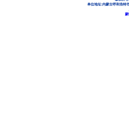
单位地址:内蒙古呼和浩特市
蒙