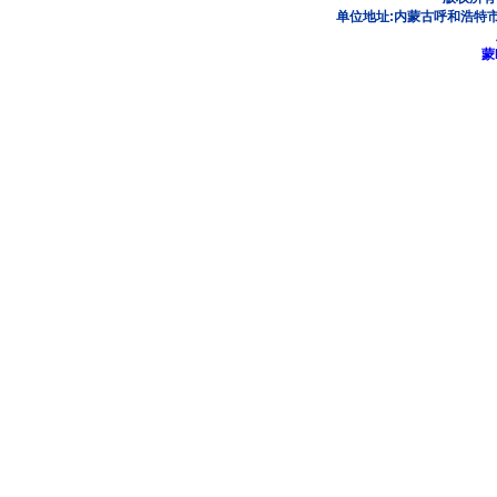
单位地址:内蒙古呼和浩特市
蒙