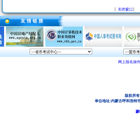
〖
关闭窗口
〗
友 情 链 接
网上报名操
版权所有
单位地址:内蒙古呼和浩特市
蒙