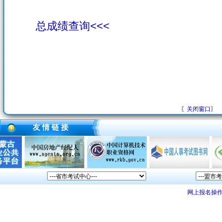
总成绩查询<<<
〖
关闭窗口
〗
友 情 链 接
网上报名操