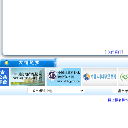
〖
关闭窗口
〗
友 情 链 接
网上报名操